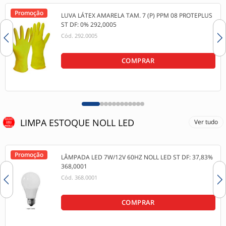
Promoção
LUVA LÁTEX AMARELA TAM. 7 (P) PPM 08 PROTEPLUS
ST DF: 0% 292,0005
Cód.
292.0005
COMPRAR
LIMPA ESTOQUE NOLL LED
Ver tudo
Promoção
LÂMPADA LED 7W/12V 60HZ NOLL LED ST DF: 37,83%
368,0001
Cód.
368.0001
COMPRAR