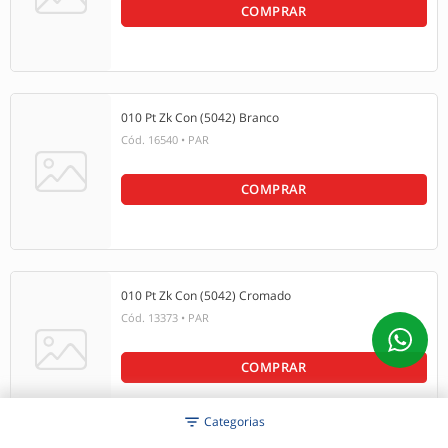
COMPRAR
010 Pt Zk Con (5042) Branco
Cód.
16540
•
PAR
COMPRAR
010 Pt Zk Con (5042) Cromado
Cód.
13373
•
PAR
COMPRAR
filter_list
Categorias