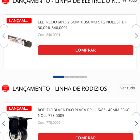
LANÇAMENTO - LINHA DE ELETRODO NOLL
Ver tudo
LANÇAMENTO
ELETRODO 6013 2,5MM X 350MM 5KG NOLL ST DF:
30,09% 840,0001
Cód.
840.0001
COMPRAR
LANÇAMENTO - LINHA DE RODIZIOS
Ver tudo
LANÇAMENTO
RODIZIO BLACK FIXO PLACA PP - 1.5/8" - 40MM 33KG
NOLL 778,0005
Cód.
778.0005
COMPRAR