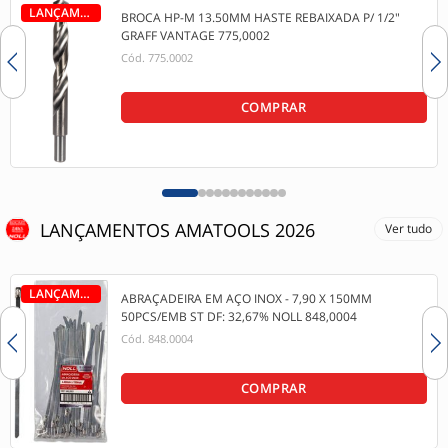
LANÇAMENTO
BROCA HP-M 13.50MM HASTE REBAIXADA P/ 1/2"
GRAFF VANTAGE 775,0002
Cód.
775.0002
COMPRAR
LANÇAMENTOS AMATOOLS 2026
Ver tudo
LANÇAMENTO
ABRAÇADEIRA EM AÇO INOX - 7,90 X 150MM
50PCS/EMB ST DF: 32,67% NOLL 848,0004
Cód.
848.0004
COMPRAR