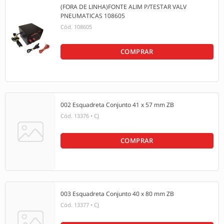
(FORA DE LINHA)FONTE ALIM P/TESTAR VALV
PNEUMATICAS 108605
Cód.
108605
COMPRAR
002 Esquadreta Conjunto 41 x 57 mm ZB
Cód.
13376
•
CJ
COMPRAR
003 Esquadreta Conjunto 40 x 80 mm ZB
Cód.
13377
•
CJ