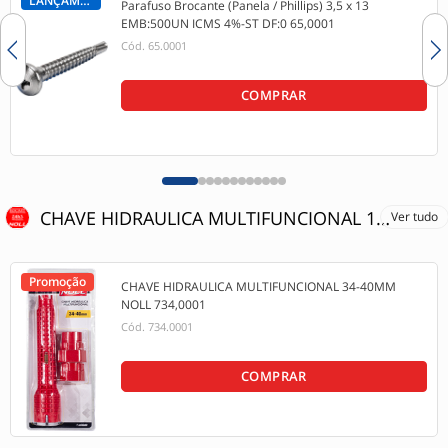
LANÇAMENTO
Parafuso Brocante (Panela / Phillips) 3,5 x 13
EMB:500UN ICMS 4%-ST DF:0 65,0001
Cód.
65.0001
COMPRAR
CHAVE HIDRAULICA MULTIFUNCIONAL 15% OFF
Ver tudo
Promoção
CHAVE HIDRAULICA MULTIFUNCIONAL 34-40MM
NOLL 734,0001
Cód.
734.0001
COMPRAR