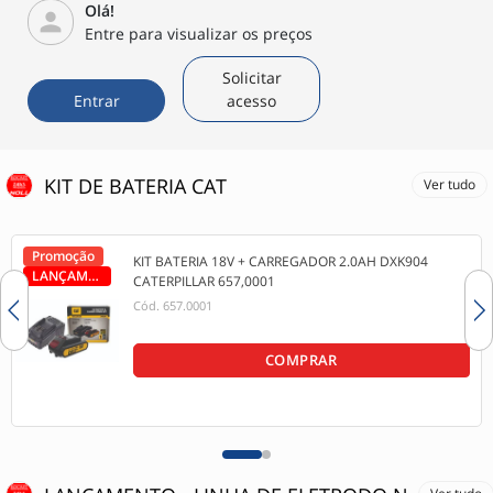
Olá!
person
Entre para visualizar os preços
Solicitar
Entrar
acesso
KIT DE BATERIA CAT
Ver tudo
Promoção
KIT BATERIA 18V + CARREGADOR 2.0AH DXK904
LANÇAMENTO
CATERPILLAR 657,0001
Cód.
657.0001
COMPRAR