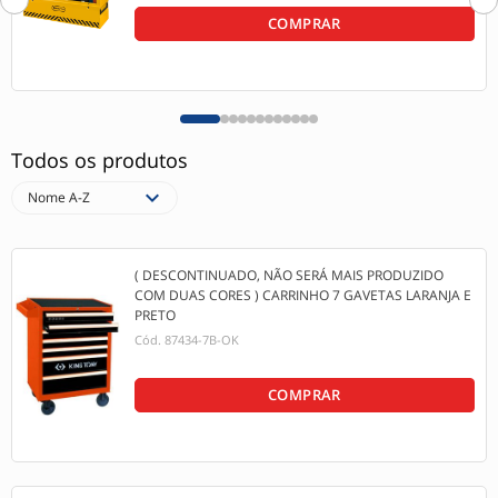
COMPRAR
Todos os produtos
expand_more
Nome A-Z
( DESCONTINUADO, NÃO SERÁ MAIS PRODUZIDO
COM DUAS CORES ) CARRINHO 7 GAVETAS LARANJA E
PRETO
Cód.
87434-7B-OK
COMPRAR